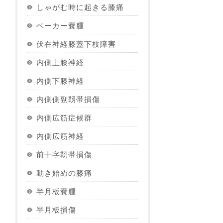
しゃがむ時に起きる膝痛
ベーカー嚢腫
伏在神経膝蓋下枝障害
内側上膝神経
内側下膝神経
内側側副靱帯損傷
内側広筋症候群
内側広筋神経
前十字靭帯損傷
動き始めの膝痛
半月板嚢腫
半月板損傷