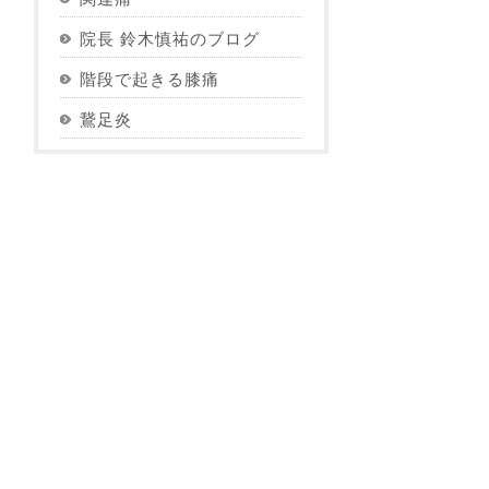
院長 鈴木慎祐のブログ
階段で起きる膝痛
鵞足炎