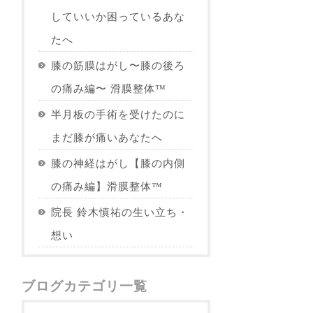
していいか困っているあな
たへ
膝の筋膜はがし〜膝の後ろ
の痛み編〜 滑膜整体™︎
半月板の手術を受けたのに
まだ膝が痛いあなたへ
膝の神経はがし【膝の内側
の痛み編】滑膜整体™︎
院長 鈴木慎祐の生い立ち・
想い
ブログカテゴリ一覧