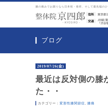
膝の痛みでお困りなら日本初・発祥、
そして最先端のひざ
ブログ
2019/07/26(金)
最近は反対側の膝
た・・
カテゴリー：
変形性膝関節症
,
膝痛