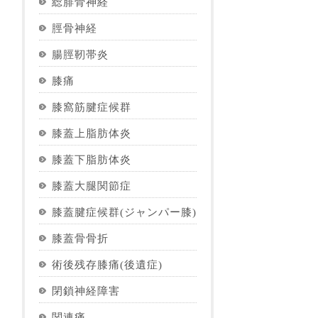
総腓骨神経
脛骨神経
腸脛靭帯炎
膝痛
膝窩筋腱症候群
膝蓋上脂肪体炎
膝蓋下脂肪体炎
膝蓋大腿関節症
膝蓋腱症候群(ジャンパー膝)
膝蓋骨骨折
術後残存膝痛(後遺症)
閉鎖神経障害
関連痛