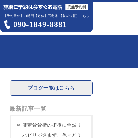
【予約受付】24時間【定休】不定休
【取材依頼】こちら
090-1849-8881
ブログ一覧はこちら
最新記事一覧
膝蓋骨骨折の術後に全然リ
ハビリが進まず、色々どう