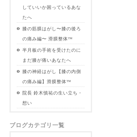
していいか困っているあな
たへ
膝の筋膜はがし〜膝の後ろ
の痛み編〜 滑膜整体™︎
半月板の手術を受けたのに
まだ膝が痛いあなたへ
膝の神経はがし【膝の内側
の痛み編】滑膜整体™︎
院長 鈴木慎祐の生い立ち・
想い
ブログカテゴリ一覧