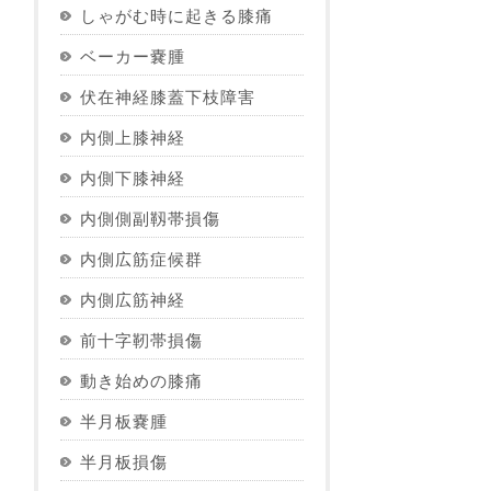
しゃがむ時に起きる膝痛
ベーカー嚢腫
伏在神経膝蓋下枝障害
内側上膝神経
内側下膝神経
内側側副靱帯損傷
内側広筋症候群
内側広筋神経
前十字靭帯損傷
動き始めの膝痛
半月板嚢腫
半月板損傷