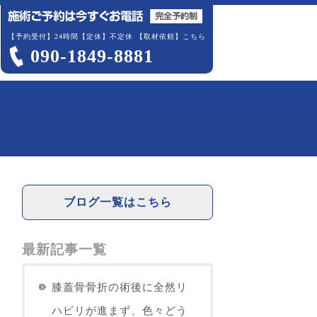
【予約受付】24時間【定休】不定休
【取材依頼】こちら
090-1849-8881
ブログ一覧はこちら
最新記事一覧
膝蓋骨骨折の術後に全然リ
ハビリが進まず、色々どう