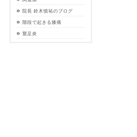
院長 鈴木慎祐のブログ
階段で起きる膝痛
鵞足炎