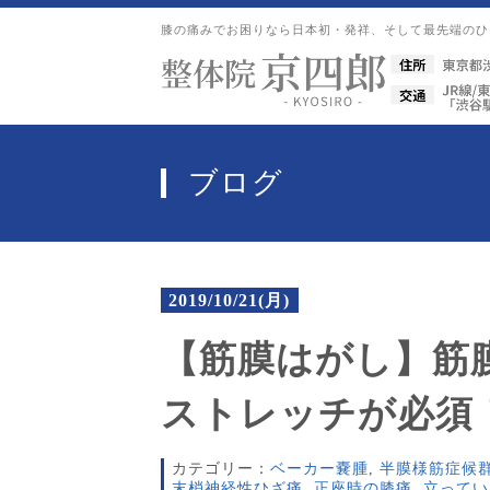
膝の痛みでお困りなら日本初・発祥、
そして最先端のひざ
ブログ
2019/10/21(月)
【筋膜はがし】筋
ストレッチが必須
カテゴリー：
ベーカー嚢腫
,
半膜様筋症候
末梢神経性ひざ痛
,
正座時の膝痛
,
立ってい