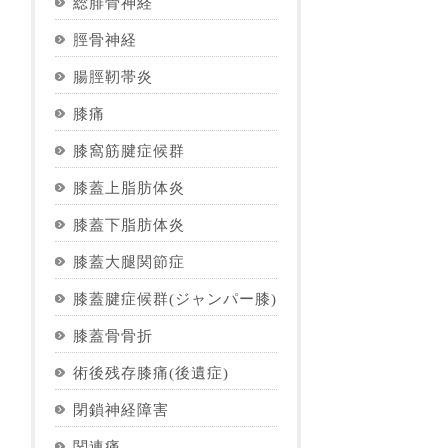
総腓骨神経
脛骨神経
腸脛靭帯炎
膝痛
膝窩筋腱症候群
膝蓋上脂肪体炎
膝蓋下脂肪体炎
膝蓋大腿関節症
膝蓋腱症候群(ジャンパー膝)
膝蓋骨骨折
術後残存膝痛(後遺症)
閉鎖神経障害
関連痛