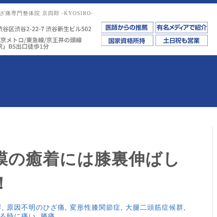
痛専門整体院 京四郎 -KYOSIRO-
膜の癒着には膝裏伸ばし
！
群
,
原因不明のひざ痛
,
変形性膝関節症
,
大腿二頭筋症候群
,
る時に痛い
,
膝痛