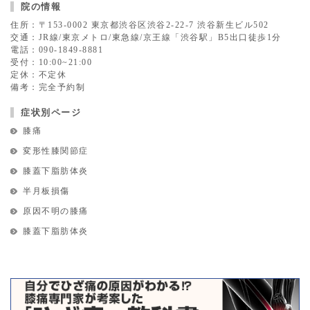
院の情報
住所：〒153-0002 東京都渋谷区渋谷2-22-7 渋谷新生ビル502
交通：JR線/東京メトロ/東急線/京王線「渋谷駅」B5出口徒歩1分
電話：090-1849-8881
受付：10:00~21:00
定休：不定休
備考：完全予約制
症状別ページ
膝痛
変形性膝関節症
膝蓋下脂肪体炎
半月板損傷
原因不明の膝痛
膝蓋下脂肪体炎