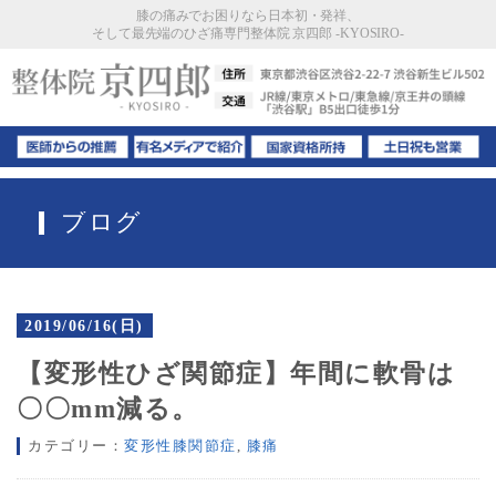
膝の痛みでお困りなら日本初・発祥、
そして最先端のひざ痛専門整体院 京四郎 -KYOSIRO-
ブログ
2019/06/16(日)
【変形性ひざ関節症】年間に軟骨は
〇〇mm減る。
カテゴリー：
変形性膝関節症
,
膝痛