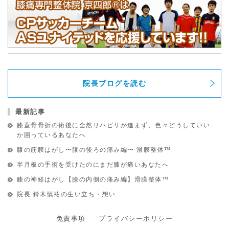
院長ブログを読む
最新記事
膝蓋骨骨折の術後に全然リハビリが進まず、色々どうしていい
か困っているあなたへ
膝の筋膜はがし〜膝の後ろの痛み編〜 滑膜整体™︎
半月板の手術を受けたのにまだ膝が痛いあなたへ
膝の神経はがし【膝の内側の痛み編】滑膜整体™︎
院長 鈴木慎祐の生い立ち・想い
免責事項
プライバシーポリシー