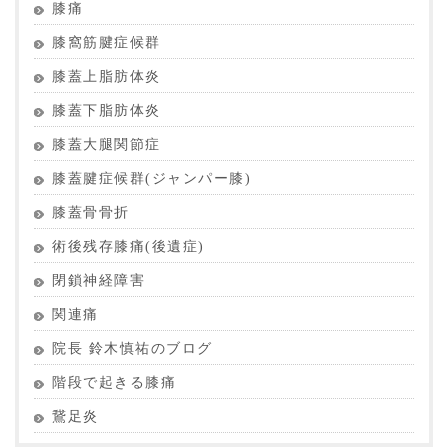
膝痛
膝窩筋腱症候群
膝蓋上脂肪体炎
膝蓋下脂肪体炎
膝蓋大腿関節症
膝蓋腱症候群(ジャンパー膝)
膝蓋骨骨折
術後残存膝痛(後遺症)
閉鎖神経障害
関連痛
院長 鈴木慎祐のブログ
階段で起きる膝痛
鵞足炎