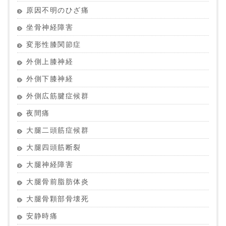
原因不明のひざ痛
坐骨神経障害
変形性膝関節症
外側上膝神経
外側下膝神経
外側広筋腱症候群
夜間痛
大腿二頭筋症候群
大腿四頭筋断裂
大腿神経障害
大腿骨前脂肪体炎
大腿骨顆部骨壊死
安静時痛