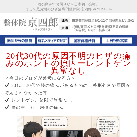
膝の痛みでお困りなら日本初・発祥、
そして最先端のひざ痛専門整体院 京四郎 -KYOSIRO-
20代30代の原因不明のヒザの痛
みのホントの原因ーレントゲン
異常なし
＜今日のブログが参考になる方＞
20代、30代で膝の痛みがあるものの、整形外科で原因が
特定されなかった方
レントゲン、MRIで異常なし
膝の中、前、内側の痛み