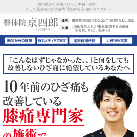
膝の痛みでお困りなら日本初・発祥、
そして最先端のひざ痛専門整体院 京四郎 -KYOSIRO-