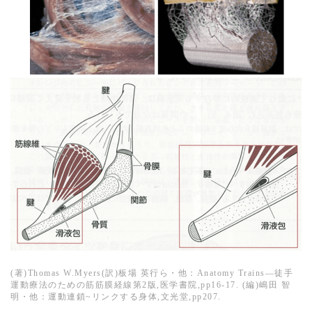
(著)Thomas W.Myers(訳)板場 英行ら・他：Anatomy Trains—徒手
運動療法のための筋筋膜経線第2版,医学書院,pp16-17. (編)嶋田 智
明・他：運動連鎖~リンクする身体,文光堂,pp207.