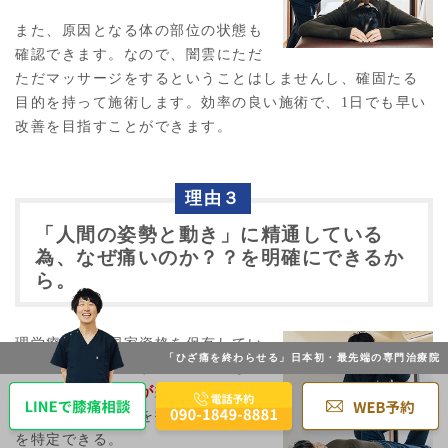
また、原因となる体の部位の状態も
確認できます。なので、闇雲にただ
ただマッサージをするということはしませんし、確固たる
目的を持って施術します。効率の良い施術で、1日でも早い
改善を目指すことができます。
理由３
「人間の姿勢と動き」に精通している
為、なぜ痛いのか？？を明確にできるか
ら。
理学療法士の国家資格を保有してい
「ひざ痛を終わらせる」日本初・最先端の専門治療院
る為、歩行を分析することができま
す。
「なぜ、そこが痛いのか？？」
について膝に負担を掛けている原因
を特定できる。