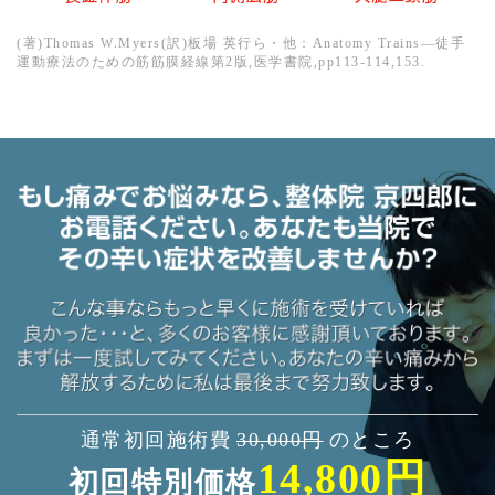
(著)Thomas W.Myers(訳)板場 英行ら・他：Anatomy Trains—徒手
運動療法のための筋筋膜経線第2版,医学書院,pp113-114,153.
通常初回施術費
30,000円
のところ
14,800円
初回特別価格