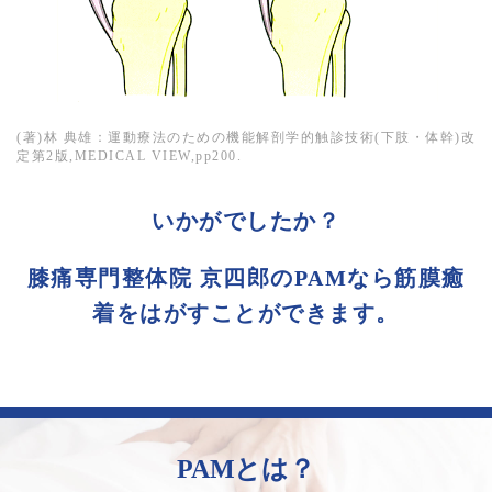
(著)林 典雄：運動療法のための機能解剖学的触診技術(下肢・体幹)改
定第2版,MEDICAL VIEW,pp200.
いかがでしたか？
膝痛専門整体院 京四郎のPAMなら筋膜癒
着をはがすことができます。
PAMとは？