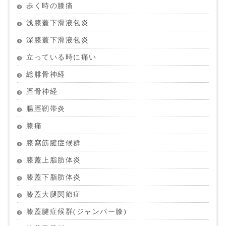
歩く時の膝痛
浅膝蓋下滑液包炎
深膝蓋下滑液包炎
立っている時に痛い
総腓骨神経
脛骨神経
腸脛靭帯炎
膝痛
膝窩筋腱症候群
膝蓋上脂肪体炎
膝蓋下脂肪体炎
膝蓋大腿関節症
膝蓋腱症候群(ジャンパー膝)