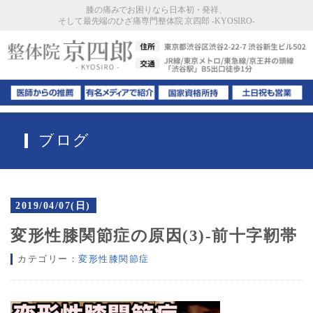
膝の痛みでお困りなら日本初・発祥、
そして最先端のひざ痛専門整体院 京四郎 -KYOSIRO-
ブログ
2019/04/07(日)
変形性膝関節症の原因(3)-前十字靭帯
カテゴリー：
変形性膝関節症