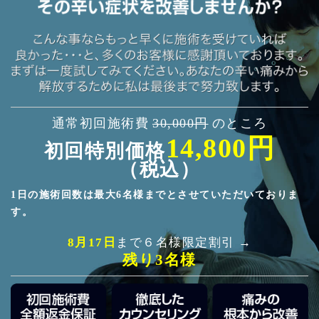
通常初回施術費
30,000円
のところ
14,800円
初回特別価格
（税込）
1日の施術回数は最大6名様までとさせていただいておりま
す。
8月17日
まで６名様限定割引 →
残り3名様