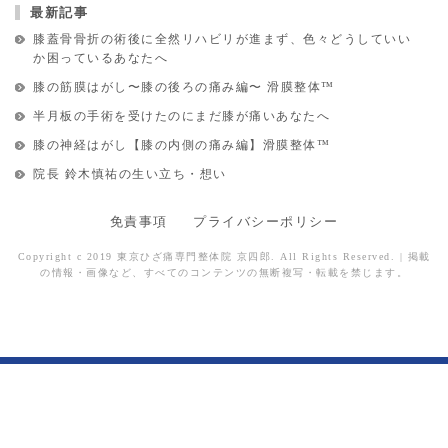
最新記事
膝蓋骨骨折の術後に全然リハビリが進まず、色々どうしていい
か困っているあなたへ
膝の筋膜はがし〜膝の後ろの痛み編〜 滑膜整体™︎
半月板の手術を受けたのにまだ膝が痛いあなたへ
膝の神経はがし【膝の内側の痛み編】滑膜整体™︎
院長 鈴木慎祐の生い立ち・想い
免責事項
プライバシーポリシー
Copyright c 2019 東京ひざ痛専門整体院 京四郎. All Rights Reserved. | 掲載
の情報・画像など、すべてのコンテンツの無断複写・転載を禁じます。