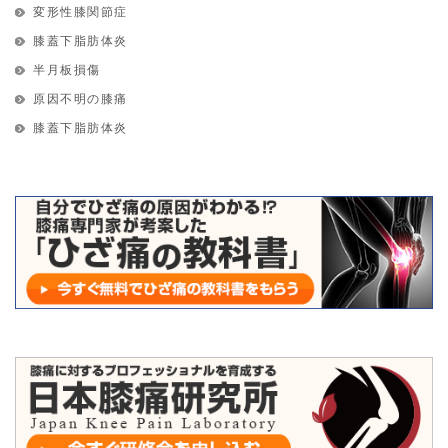
変形性膝関節症
膝蓋下脂肪体炎
半月板損傷
原因不明の膝痛
膝蓋下脂肪体炎