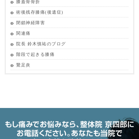
膝蓋骨骨折
術後残存膝痛(後遺症)
閉鎖神経障害
関連痛
院長 鈴木慎祐のブログ
階段で起きる膝痛
鵞足炎