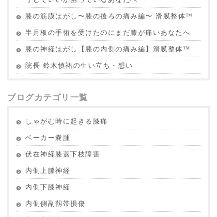
膝の筋膜はがし〜膝の後ろの痛み編〜 滑膜整体™︎
半月板の手術を受けたのにまだ膝が痛いあなたへ
膝の神経はがし【膝の内側の痛み編】滑膜整体™︎
院長 鈴木慎祐の生い立ち・想い
ブログカテゴリ一覧
しゃがむ時に起きる膝痛
ベーカー嚢腫
伏在神経膝蓋下枝障害
内側上膝神経
内側下膝神経
内側側副靱帯損傷