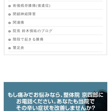
術後残存膝痛(後遺症)
閉鎖神経障害
関連痛
院長 鈴木慎祐のブログ
階段で起きる膝痛
鵞足炎