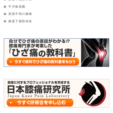
半月板損傷
原因不明の膝痛
膝蓋下脂肪体炎