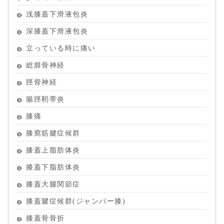
浅膝蓋下滑液包炎
深膝蓋下滑液包炎
立っている時に痛い
総腓骨神経
脛骨神経
腸脛靭帯炎
膝痛
膝窩筋腱症候群
膝蓋上脂肪体炎
膝蓋下脂肪体炎
膝蓋大腿関節症
膝蓋腱症候群(ジャンパー膝)
膝蓋骨骨折