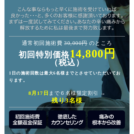
通常初回施術費
30,000円
のところ
14,800円
初回特別価格
（税込）
1日の施術回数は最大6名様までとさせていただいてお
ります。
8月17日
まで６名様限定割引 →
残り3名様