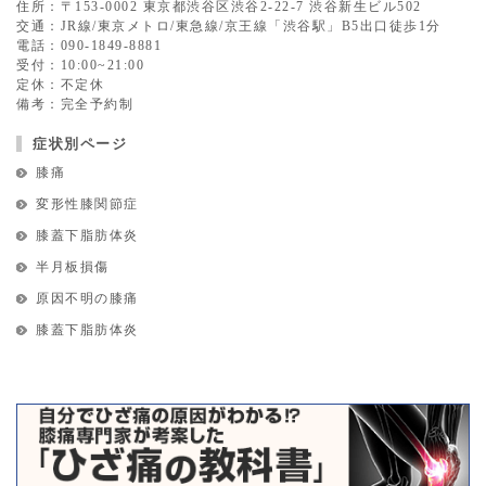
住所：〒153-0002 東京都渋谷区渋谷2-22-7 渋谷新生ビル502
交通：JR線/東京メトロ/東急線/京王線「渋谷駅」B5出口徒歩1分
電話：090-1849-8881
受付：10:00~21:00
定休：不定休
備考：完全予約制
症状別ページ
膝痛
変形性膝関節症
膝蓋下脂肪体炎
半月板損傷
原因不明の膝痛
膝蓋下脂肪体炎