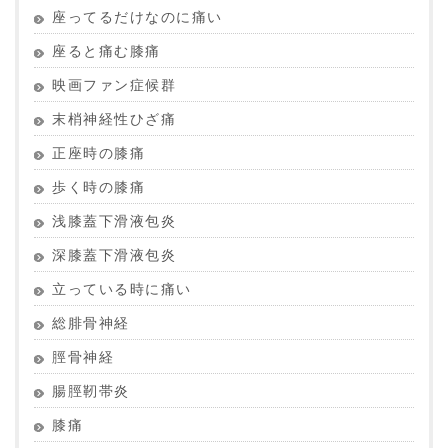
座ってるだけなのに痛い
座ると痛む膝痛
映画ファン症候群
末梢神経性ひざ痛
正座時の膝痛
歩く時の膝痛
浅膝蓋下滑液包炎
深膝蓋下滑液包炎
立っている時に痛い
総腓骨神経
脛骨神経
腸脛靭帯炎
膝痛