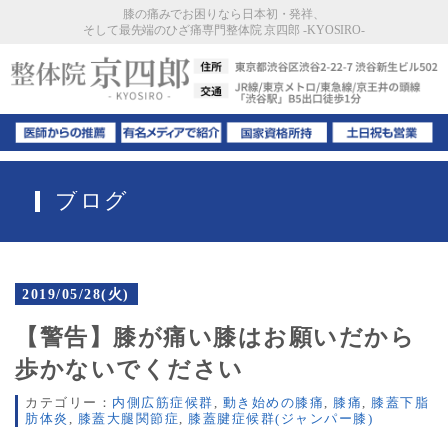
膝の痛みでお困りなら日本初・発祥、
そして最先端のひざ痛専門整体院 京四郎 -KYOSIRO-
ブログ
2019/05/28(火)
【警告】膝が痛い膝はお願いだから
歩かないでください
カテゴリー：
内側広筋症候群
,
動き始めの膝痛
,
膝痛
,
膝蓋下脂
肪体炎
,
膝蓋大腿関節症
,
膝蓋腱症候群(ジャンパー膝)