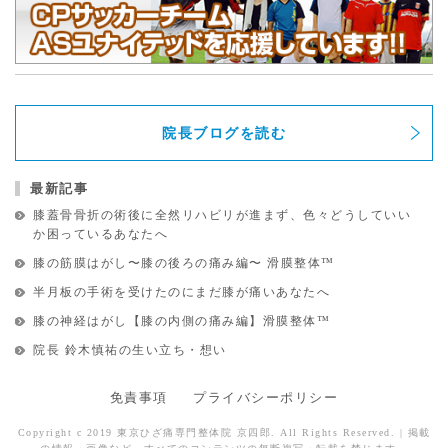
院長ブログを読む
最新記事
膝蓋骨骨折の術後に全然リハビリが進まず、色々どうしていい
か困っているあなたへ
膝の筋膜はがし〜膝の後ろの痛み編〜 滑膜整体™︎
半月板の手術を受けたのにまだ膝が痛いあなたへ
膝の神経はがし【膝の内側の痛み編】滑膜整体™︎
院長 鈴木慎祐の生い立ち・想い
免責事項
プライバシーポリシー
Copyright c 2019 東京ひざ痛専門整体院 京四郎. All Rights Reserved. | 掲載