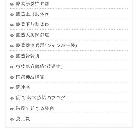
膝窩筋腱症候群
膝蓋上脂肪体炎
膝蓋下脂肪体炎
膝蓋大腿関節症
膝蓋腱症候群(ジャンパー膝)
膝蓋骨骨折
術後残存膝痛(後遺症)
閉鎖神経障害
関連痛
院長 鈴木慎祐のブログ
階段で起きる膝痛
鵞足炎